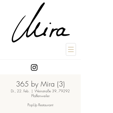
365 by Mira (3)
Di., 22. Feb.
  |  
Weinstraße 39, 79292
Pfaffenweiler
PopUp Restaurant