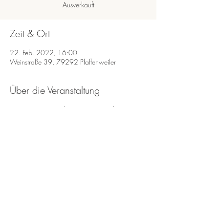
Ausverkauft
Zeit & Ort
22. Feb. 2022, 16:00
Weinstraße 39, 79292 Pfaffenweiler
Über die Veranstaltung
Wenn Sie eine Tisch reservieren möchten
Schreiben Sie mir eine E-Mail an
info@miramaurer.de
Diese Veranstaltung teilen
Impressum