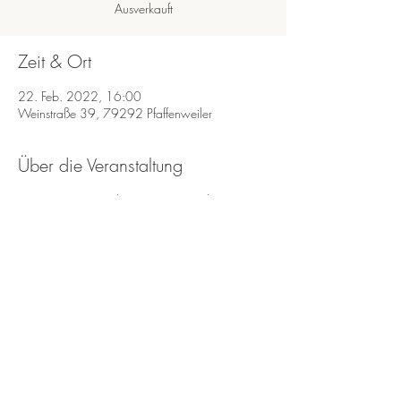
Ausverkauft
Zeit & Ort
22. Feb. 2022, 16:00
Weinstraße 39, 79292 Pfaffenweiler
Über die Veranstaltung
Wenn Sie eine Tisch reservieren möchten
Schreiben Sie mir eine E-Mail an
info@miramaurer.de
Diese Veranstaltung teilen
Impressum