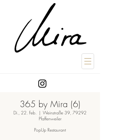
365 by Mira (6)
Di., 22. Feb.
  |  
Weinstraße 39, 79292
Pfaffenweiler
PopUp Restaurant