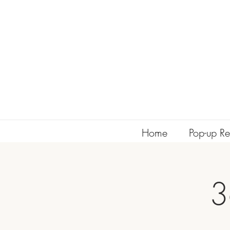
Home
Pop-up Re
3