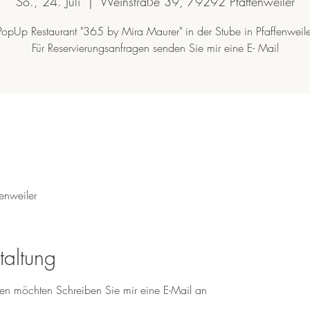
So., 24. Juli
  |  
Weinstraße 39, 79292 Pfaffenweiler
PopUp Restaurant "365 by Mira Maurer" in der Stube in Pfaffenweile
enweiler
taltung
ren möchten Schreiben Sie mir eine E-Mail an 