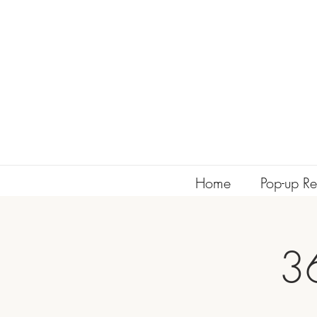
Home
Pop-up Re
3