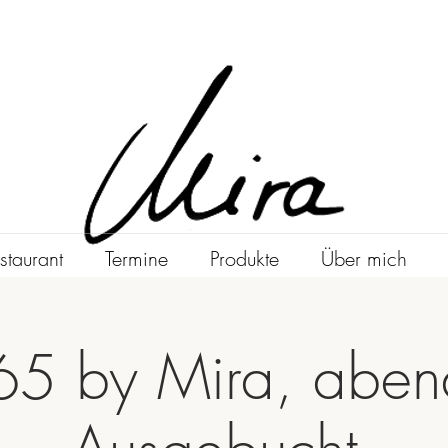
staurant
Termine
Produkte
Über mich
65 by Mira, abend