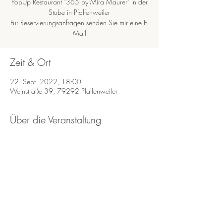
PopUp Restaurant "365 by Mira Maurer" in der
Stube in Pfaffenweiler
Für Reservierungsanfragen senden Sie mir eine E-
Zeit & Ort
22. Sept. 2022, 18:00
Weinstraße 39, 79292 Pfaffenweiler
Über die Veranstaltung
Wenn Sie eine Tisch reservieren möchten 
Schreiben Sie mir eine E-Mail an 
info@miramaurer.de
Diese Veranstaltung teilen