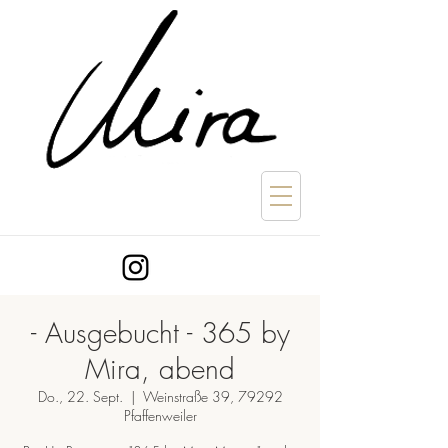
- Ausgebucht - 365 by
Mira, abend
Do., 22. Sept.
  |  
Weinstraße 39, 79292
Pfaffenweiler