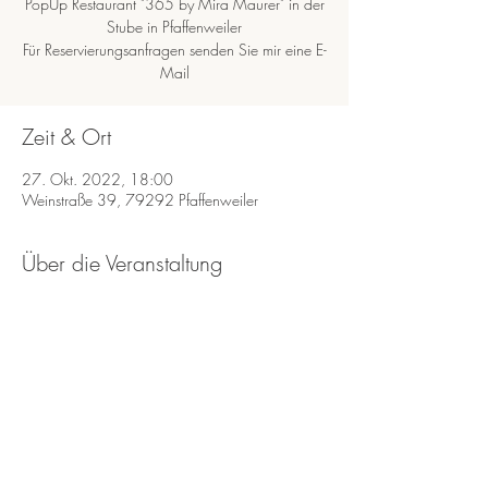
PopUp Restaurant "365 by Mira Maurer" in der
Stube in Pfaffenweiler
Für Reservierungsanfragen senden Sie mir eine E-
Zeit & Ort
27. Okt. 2022, 18:00
Weinstraße 39, 79292 Pfaffenweiler
Über die Veranstaltung
Wenn Sie eine Tisch reservieren möchten 
Schreiben Sie mir eine E-Mail an 
info@miramaurer.de
Diese Veranstaltung teilen