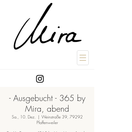
- Ausgebucht - 365 by
Mira, abend
Sa., 10. Dez.
  |  
Weinstraße 39, 79292
Pfaffenweiler