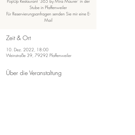
PopUp Restaurant "365 by Mira Maurer" in der
Stube in Pfaffenweiler
Für Reservierungsanfragen senden Sie mir eine E-
Zeit & Ort
10. Dez. 2022, 18:00
Weinstraße 39, 79292 Pfaffenweiler
Über die Veranstaltung
Wenn Sie eine Tisch reservieren möchten 
Schreiben Sie mir eine E-Mail an 
info@miramaurer.de
Diese Veranstaltung teilen